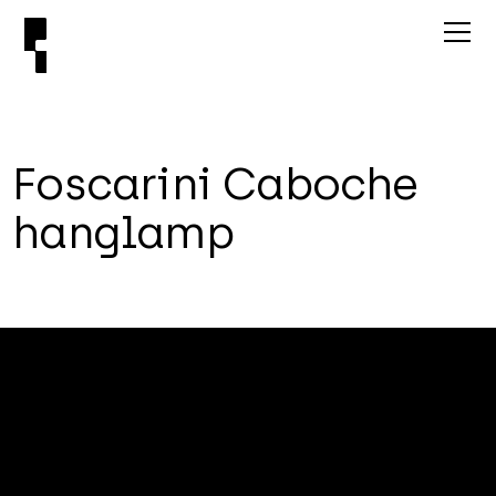
F
o
s
c
a
r
i
n
i
C
a
b
o
c
h
e
h
a
n
g
l
a
m
p