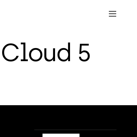
C
l
o
u
d
5