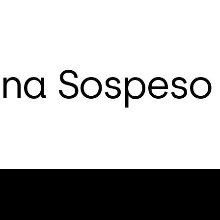
n
a
S
o
s
p
e
s
o