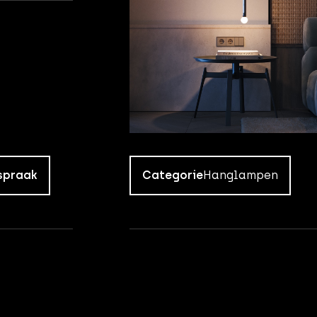
spraak
Categorie
Hanglampen