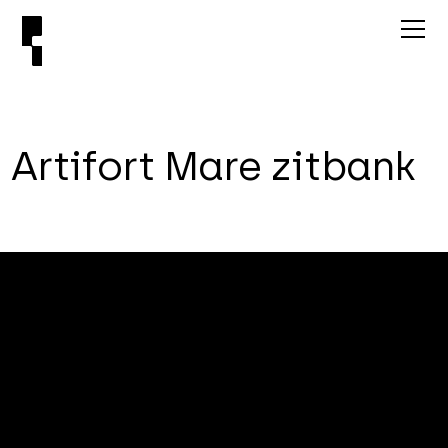
A
r
t
i
f
o
r
t
M
a
r
e
z
i
t
b
a
n
k