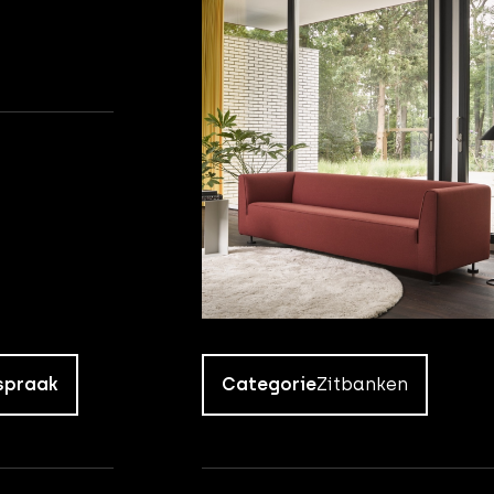
spraak
Categorie
Zitbanken