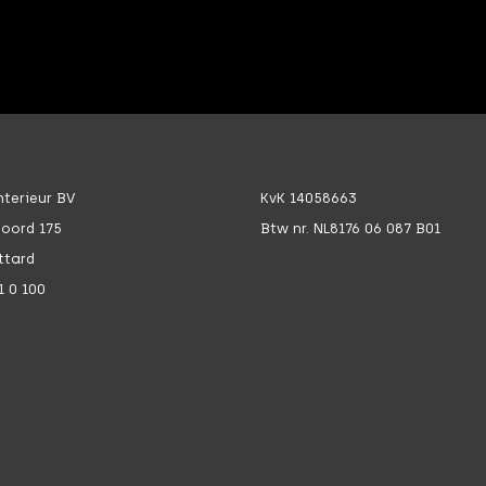
terieur BV
KvK 14058663
Noord 175
Btw nr. NL8176 06 087 B01
ttard
1 0 100