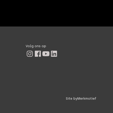
Volg ons op
Site by
Merkmotief