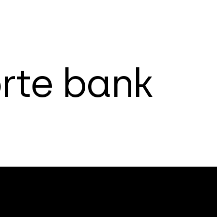
o
r
t
e
b
a
n
k