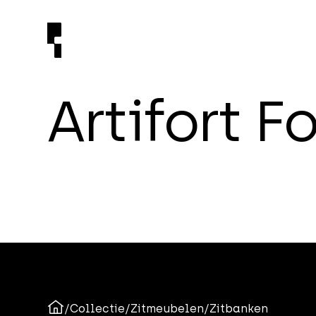
A
r
t
i
f
o
r
t
F
/
Collectie
/
Zitmeubelen
/
Zitbanken