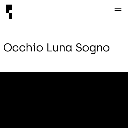
O
c
c
h
i
o
L
u
n
a
S
o
g
n
o