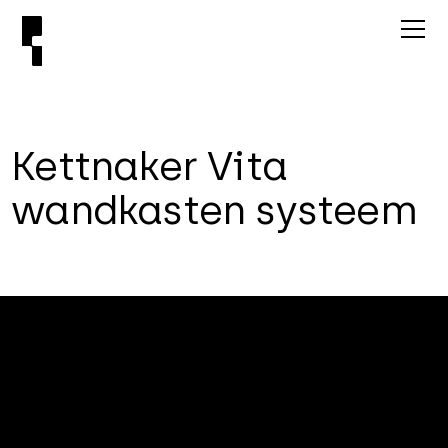
K
e
t
t
n
a
k
e
r
V
i
t
a
w
a
n
d
k
a
s
t
e
n
s
y
s
t
e
e
m