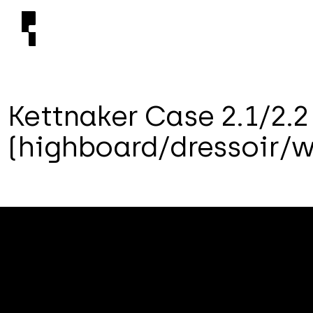
K
e
t
t
n
a
k
e
r
C
a
s
e
2
.
1
/
2
.
2
(
h
i
g
h
b
o
a
r
d
/
d
r
e
s
s
o
i
r
/