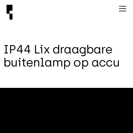
I
P
4
4
L
i
x
d
r
a
a
g
b
a
r
e
b
u
i
t
e
n
l
a
m
p
o
p
a
c
c
u