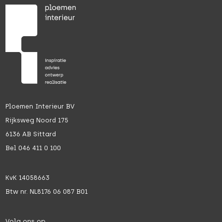
Ploemen Interieur BV
Rijksweg Noord 175
6136 AB Sittard
Bel 046 411 0 100
KvK 14058663
Btw nr. NL8176 06 087 B01
Volg ons op