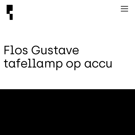
F
l
o
s
G
u
s
t
a
v
e
t
a
f
e
l
l
a
m
p
o
p
a
c
c
u