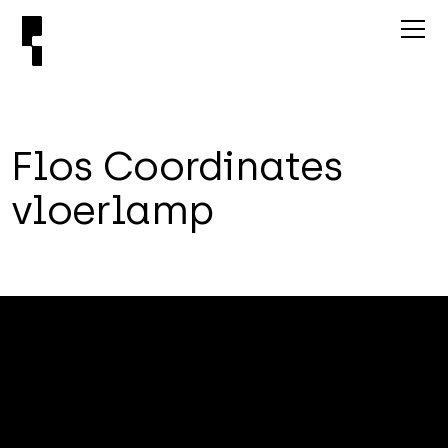
F
l
o
s
C
o
o
r
d
i
n
a
t
e
s
v
l
o
e
r
l
a
m
p