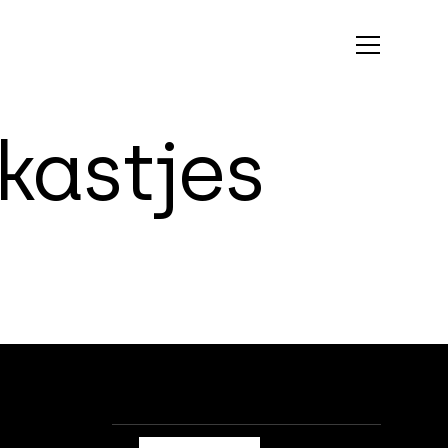
k
a
s
t
j
e
s