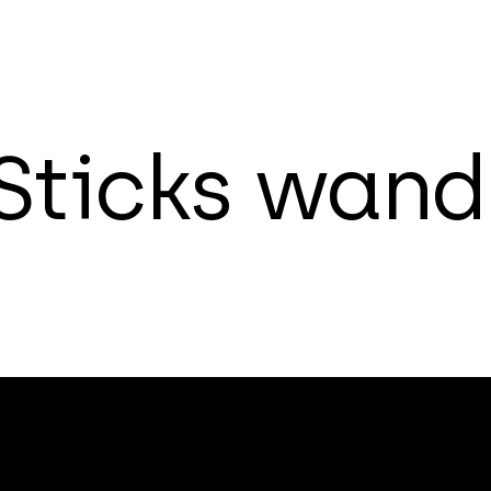
S
t
i
c
k
s
w
a
n
d