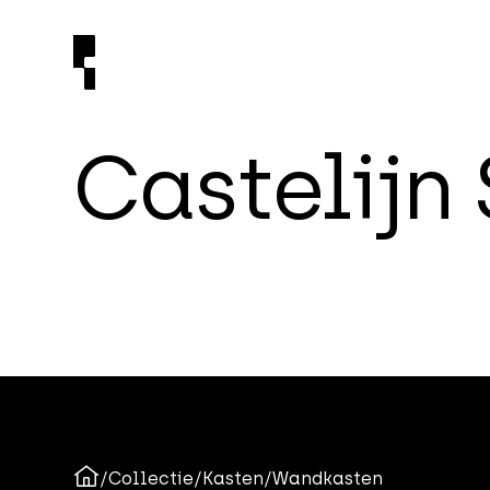
C
a
s
t
e
l
i
j
n
/
Collectie
/
Kasten
/
Wandkasten