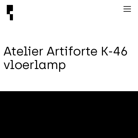
A
t
e
l
i
e
r
A
r
t
i
f
o
r
t
e
K
-
4
6
v
l
o
e
r
l
a
m
p