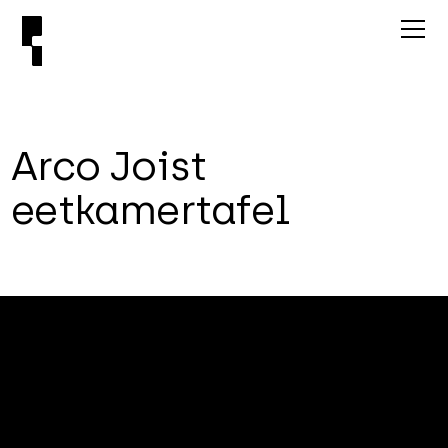
A
r
c
o
J
o
i
s
t
e
e
t
k
a
m
e
r
t
a
f
e
l