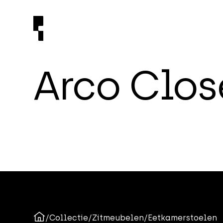
A
r
c
o
C
l
o
s
/
Collectie
/
Zitmeubelen
/
Eetkamerstoelen