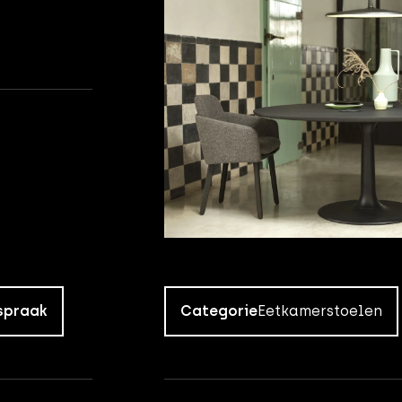
spraak
Categorie
Eetkamerstoelen