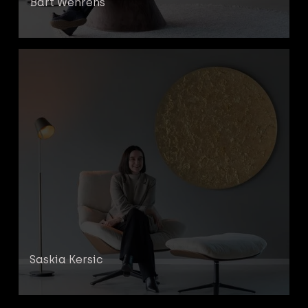
Bart Wehrens
Saskia Kersic