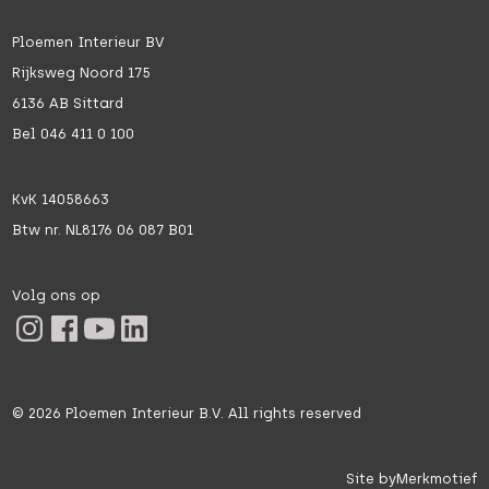
Ploemen Interieur BV
Rijksweg Noord 175
6136 AB Sittard
Bel 046 411 0 100
KvK 14058663
Btw nr. NL8176 06 087 B01
Volg ons op
©
2026
Ploemen Interieur B.V. All rights reserved
Site by
Merkmotief