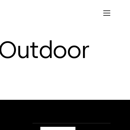
O
u
t
d
o
o
r