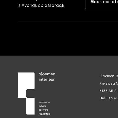
Maak een af
’s Avonds op afspraak
Ploemen In
Rijksweg 
6136 AB Si
Bel 046 41