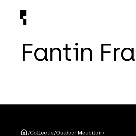
F
a
n
t
i
n
F
r
a
/
Collectie
/
Outdoor Meubilair
/