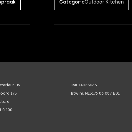
spraak
Categorie
Outdoor Kitchen
terieur BV
KvK 14058663
Noord 175
Btw nr. NL8176 06 087 B01
ttard
1 0 100