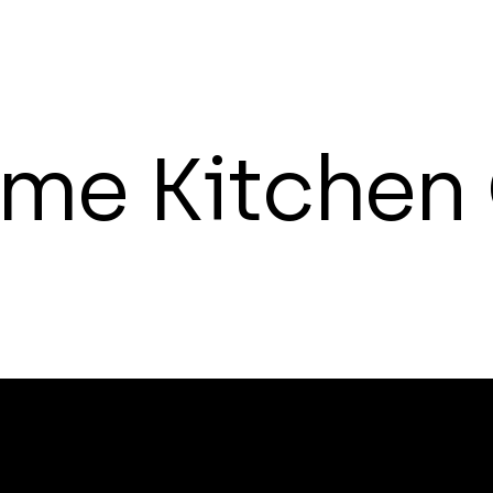
m
e
K
i
t
c
h
e
n