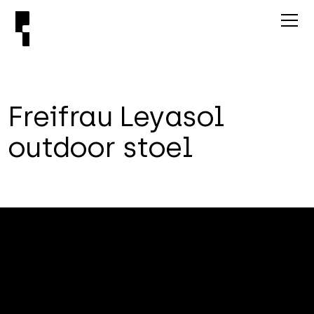
F
r
e
i
f
r
a
u
L
e
y
a
s
o
l
o
u
t
d
o
o
r
s
t
o
e
l