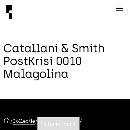
C
a
t
a
l
l
a
n
i
&
S
m
i
t
h
P
o
s
t
K
r
i
s
i
0
0
1
0
M
a
l
a
g
o
l
i
n
a
/
Collectie
/
/
No items found.