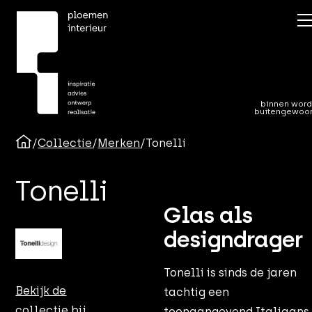
binnen word
buitengewoo
/
Collectie
/
Merken
/
Tonelli
Tonelli
Glas als
designdrager
Tonelli is sinds de jaren
Bekijk de
tachtig een
collectie bij
toonaangevend Italiaans