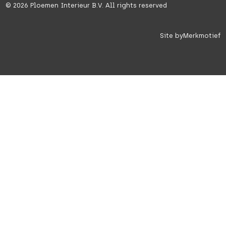
©
2026
Ploemen Interieur B.V. All rights reserved
Site by
Merkmotief