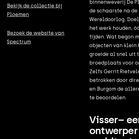
binnenweverij De P
Bekijk de collectie bij
de schaarste na d
Ploemen
Wereldoorlog. Doel
het werk houden, óó
Bezoek de website van
tijden. Wat begon 
Spectrum
objecten van klein 
groeide al snel uit 
broedplaats voor o
Zelfs Gerrit Rietve
betrokken door direc
en Burgom de aller
te beoordelen.
Visser– ee
ontwerper