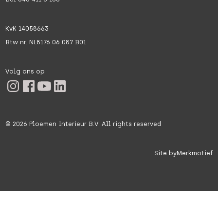
KvK 14058663
Btw nr. NL8176 06 087 B01
Volg ons op
©
2026
Ploemen Interieur B.V. All rights reserved
Site by
Merkmotief