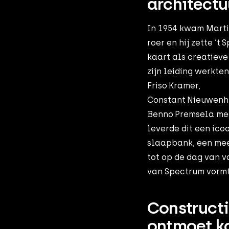
architect
In 1954 kwam Marti
roer en hij zette ‘t
kaart als creatieve
zijn leiding werkte
Friso Kramer,
Constant Nieuwenh
Benno Premsela mee
leverde dit een ico
slaapbank, een me
tot op de dag van 
van Spectrum vormt
Construct
ontmoet k